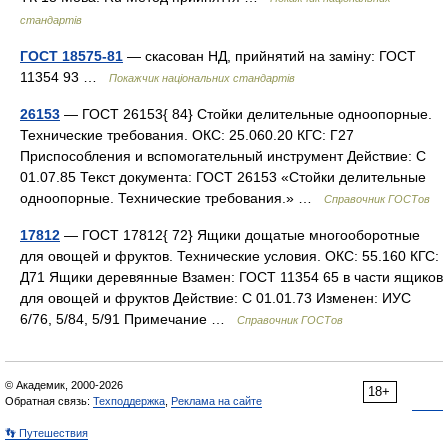
стандартів
ГОСТ 18575-81
— скасован НД, прийнятий на заміну: ГОСТ
11354 93 …
Покажчик національних стандартів
26153
— ГОСТ 26153{ 84} Стойки делительные одноопорные.
Технические требования. ОКС: 25.060.20 КГС: Г27
Приспособления и вспомогательный инструмент Действие: С
01.07.85 Текст документа: ГОСТ 26153 «Стойки делительные
одноопорные. Технические требования.» …
Справочник ГОСТов
17812
— ГОСТ 17812{ 72} Ящики дощатые многооборотные
для овощей и фруктов. Технические условия. ОКС: 55.160 КГС:
Д71 Ящики деревянные Взамен: ГОСТ 11354 65 в части ящиков
для овощей и фруктов Действие: С 01.01.73 Изменен: ИУС
6/76, 5/84, 5/91 Примечание …
Справочник ГОСТов
© Академик, 2000-2026
18+
Обратная связь:
Техподдержка
,
Реклама на сайте
👣 Путешествия