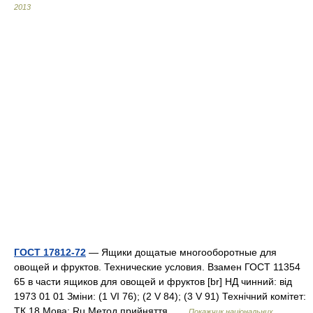
2013
ГОСТ 17812-72
— Ящики дощатые многооборотные для
овощей и фруктов. Технические условия. Взамен ГОСТ 11354
65 в части ящиков для овощей и фруктов [br] НД чинний: від
1973 01 01 Зміни: (1 VI 76); (2 V 84); (3 V 91) Технічний комітет:
ТК 18 Мова: Ru Метод прийняття …
Покажчик національних